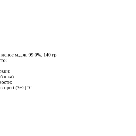
леное м.д.ж. 99,0%, 140 гр
то:
овки:
(банка)
ности:
в при t (3±2) °С