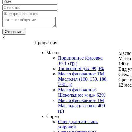
×
Продукция
Масло
Масло 
Порционное (фасовка
Масса 
10-15 гр.)
140 г
Топленое м.д.ж. 99,9%
Вид у
Масло фасованное ТМ
Стекл
Маслодел (100, 150, 180,
Срок г
200 гр)
12 мес
Масло фасованное
Шоколадное м.д.ж 62%
Масло фасованное ТМ
Маслодар (фасовка 400
гр)
Спред
Спред растительно-
жировой