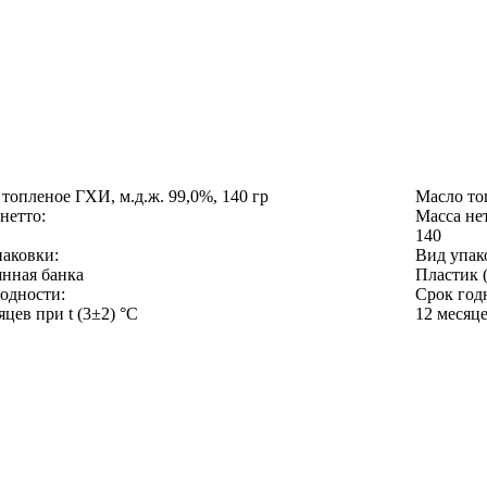
топленое ГХИ, м.д.ж. 99,0%, 140 гр
Масло топ
нетто:
Масса нет
140
паковки:
Вид упак
янная банка
Пластик 
одности:
Срок год
яцев при t (3±2) °С
12 месяце