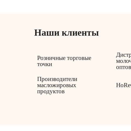
Наши клиенты
Дист
Розничные торговые
моло
точки
опто
Производители
масложировых
HoRe
продуктов