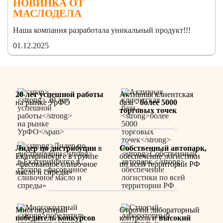
НОВИНКА ОТ
МАСЛОДЕЛА
Наша компания разработала уникальный продукт!!!
01.12.2025
20 лет успешной работы
Активная клиентская
на рынке УрФО
база -
более 5000
торговых точек
Лидер по дистрибуции
в
Собственный автопарк,
Екатеринбурге в группе
обеспечение логистики
«фасованное сливочное
по всей территории РФ
масло и спреды»
Многократный
Строгий лабораторный
победитель конкурсов
контроль и
высокий